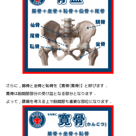
さらに，腸骨と坐骨と恥骨を【寛骨(寛骨)】と呼びます．
寛骨は股関節部分の受け皿となる部分となります．
よって，腰痛を考える上で股関節も重要な部位になります．