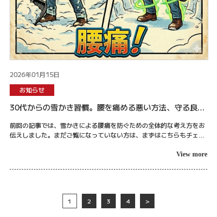
2026年01月15日
お知らせ
30代からの雪かき習慣。腰を痛める悪い方法、守る良い
方法
前回の記事では、雪かきによる腰痛を防ぐための全体的な考え方をお
伝えしました。まだご覧になっていない方は、まずはこちらもチェッ
クしてみてください。 ▼こちらもチェック札幌の雪かきで腰が痛い方
へ。ブースト...
View more
1
2
3
4
>