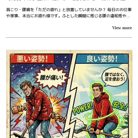
る3つの巨大なリスク｜ブーストケア
肩こり・腰痛を「ただの疲れ」と放置していませんか？ 毎日のお仕事
や家事、本当にお疲れ様です。ふとした瞬間に感じる腰の違和感や、
パソコン作業中にのしかかるような肩の重み。 「今週は忙しかったか
ら仕方ない...
View more