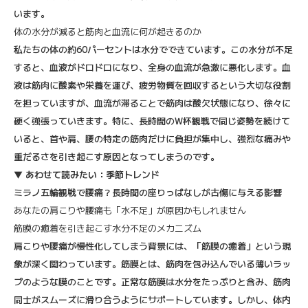
います。
体の水分が減ると筋肉と血流に何が起きるのか
私たちの体の約60パーセントは水分でできています。この水分が不足
すると、血液がドロドロになり、全身の血流が急激に悪化します。血
液は筋肉に酸素や栄養を運び、疲労物質を回収するという大切な役割
を担っていますが、血流が滞ることで筋肉は酸欠状態になり、徐々に
硬く強張っていきます。特に、長時間のW杯観戦で同じ姿勢を続けて
いると、首や肩、腰の特定の筋肉だけに負担が集中し、強烈な痛みや
重だるさを引き起こす原因となってしまうのです。
▼
あわせて読みたい：季節トレンド
ミラノ五輪観戦で腰痛？長時間の座りっぱなしが古傷に与える影響
あなたの肩こりや腰痛も「水不足」が原因かもしれません
筋膜の癒着を引き起こす水分不足のメカニズム
肩こりや腰痛が慢性化してしまう背景には、「筋膜の癒着」という現
象が深く関わっています。筋膜とは、筋肉を包み込んでいる薄いラッ
プのような膜のことです。正常な筋膜は水分をたっぷりと含み、筋肉
同士がスムーズに滑り合うようにサポートしています。しかし、体内