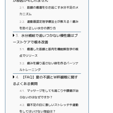
が原因かもしれません
2.1
筋膜の癒着を引き起こす水分不足のメ
カニズム
2.2
運動器認定理学療法士が教える！痛み
を防ぐ正しい水分の摂り方
3
水分補給で追いつかない慢性痛はブ
ーストケアで根本改善
3.1
癒着した筋膜と筋肉を機能解剖学の視
点でリリース
3.2
痛みを繰り返さない体を作るパーソナ
ルトレーニング
4
【FAQ】夏の不調とW杯観戦に関す
るよくある質問
4.1
マッサージをしても肩こりや腰痛が治
らないのはなぜですか？
4.2
寝不足の日に激しいストレッチや運動
をしてはいけない理由は？