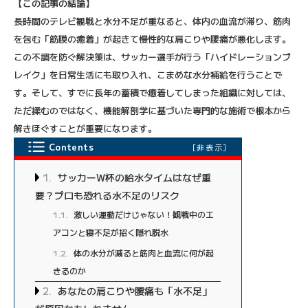
【この記事の結論】
長時間のテレビ観戦と水分不足が重なると、体内の血流が滞り、筋肉
を包む「筋膜の癒着」が起きて慢性的な肩こりや腰痛が悪化します。
この不調を防ぐ解決策は、サッカー選手が行う「ハイドレーションブ
レイク」を日常生活にも取り入れ、こまめな水分補給を行うことで
す。そして、すでに長年の蓄積で癒着してしまった組織に対しては、
ただ揉むのではなく、機能解剖学に基づいた専門的な施術で根本から
解きほぐすことが重要になります。
Contents
[
非表示
]
1
サッカーW杯の給水タイムはなぜ重
要？プロも恐れる水不足のリスク
1.1
激しい運動だけじゃない！観戦中のエ
アコンと寝不足が招く隠れ脱水
1.2
体の水分が減ると筋肉と血流に何が起
きるのか
2
あなたの肩こりや腰痛も「水不足」