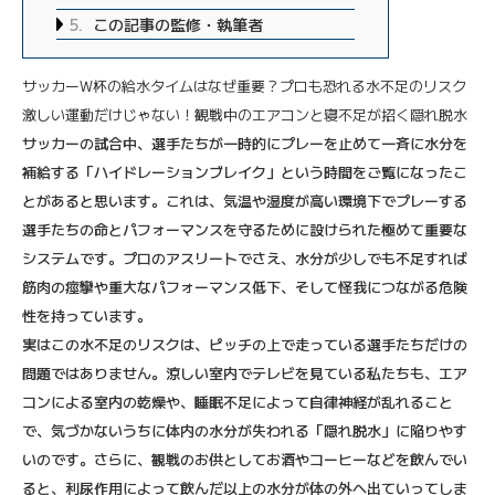
5
この記事の監修・執筆者
サッカーW杯の給水タイムはなぜ重要？プロも恐れる水不足のリスク
激しい運動だけじゃない！観戦中のエアコンと寝不足が招く隠れ脱水
サッカーの試合中、選手たちが一時的にプレーを止めて一斉に水分を
補給する「ハイドレーションブレイク」という時間をご覧になったこ
とがあると思います。これは、気温や湿度が高い環境下でプレーする
選手たちの命とパフォーマンスを守るために設けられた極めて重要な
システムです。プロのアスリートでさえ、水分が少しでも不足すれば
筋肉の痙攣や重大なパフォーマンス低下、そして怪我につながる危険
性を持っています。
実はこの水不足のリスクは、ピッチの上で走っている選手たちだけの
問題ではありません。涼しい室内でテレビを見ている私たちも、エア
コンによる室内の乾燥や、睡眠不足によって自律神経が乱れること
で、気づかないうちに体内の水分が失われる「隠れ脱水」に陥りやす
いのです。さらに、観戦のお供としてお酒やコーヒーなどを飲んでい
ると、利尿作用によって飲んだ以上の水分が体の外へ出ていってしま