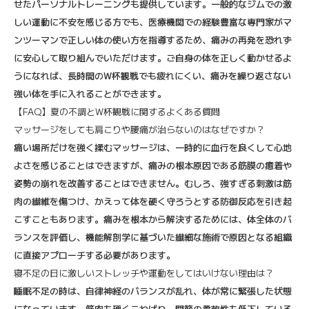
せたパーソナルトレーニングも提供しています。一般的なジムでの激
しい運動に不安を感じる方でも、医療機関での経験豊富な専門家がマ
ンツーマンで正しい体の使い方を指導するため、痛みの再発を恐れず
に安心して取り組んでいただけます。ご自身の体を正しく動かせるよ
うになれば、長時間のW杯観戦でも疲れにくい、痛みを繰り返さない
強い体を手に入れることができます。
【FAQ】夏の不調とW杯観戦に関するよくある質問
マッサージをしても肩こりや腰痛が治らないのはなぜですか？
痛い場所だけを強く揉むマッサージは、一時的に血行を良くして心地
よさを感じることはできますが、痛みの根本原因である筋膜の癒着や
姿勢の崩れを改善することはできません。むしろ、強すぎる刺激は筋
肉の繊維を傷つけ、かえって体を硬く守ろうとする防御反応を引き起
こすこともあります。痛みを根本から解決するためには、体全体のバ
ランスを評価し、機能解剖学に基づいた繊細な施術で原因となる組織
に直接アプローチする必要があります。
寝不足の日に激しいストレッチや運動をしてはいけない理由は？
睡眠不足の時は、自律神経のバランスが乱れ、体が常に緊張した状態
になっています。筋肉も硬くこわばり、関節の柔軟性も低下している