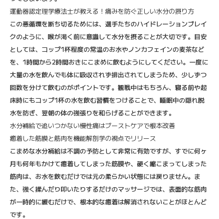
運動器認定理学療法士が教える！痛みを防ぐ正しい水分の摂り方
この悪循環を断ち切るためには、選手たちのハイドレーションブレイ
クのように、喉が渇く前に意識して水分を摂ることが大切です。目安
としては、コップ1杯程度の常温のお水やノンカフェインの麦茶など
を、1時間から2時間おきにこまめに飲むようにしてください。一度に
大量の水を飲んでも体に吸収されず排出されてしまうため、少しずつ
回数を分けて飲むのがポイントです。観戦中はもちろん、寝る前や起
床時にもコップ1杯の水を飲む習慣をつけることで、睡眠中の隠れ脱
水を防ぎ、翌朝の体の強張りを和らげることができます。
水分補給で追いつかない慢性痛はブーストケアで根本改善
癒着した筋膜と筋肉を機能解剖学の視点でリリース
こまめな水分補給は不調の予防として非常に有効ですが、すでに何ヶ
月も何年もかけて癒着してしまった筋膜や、硬く縮こまってしまった
筋肉は、お水を飲むだけでは元の柔らかい状態には戻りません。ま
た、強く揉んだり叩いたりするだけのマッサージでは、表面的な筋肉
が一時的に緩むだけで、根本的な癒着は解消されないことがほとんど
です。