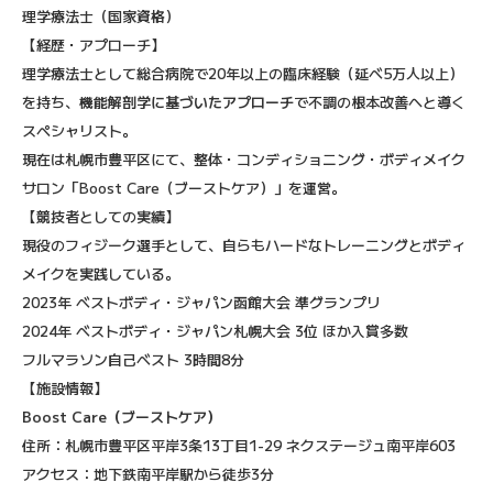
理学療法士（国家資格）
【経歴・アプローチ】
理学療法士として総合病院で20年以上の臨床経験（延べ5万人以上）
を持ち、
機能解剖学に基づいたアプローチ
で不調の根本改善へと導く
スペシャリスト。
現在は札幌市豊平区にて、整体・コンディショニング・ボディメイク
サロン「Boost Care（ブーストケア）」を運営。
【競技者としての実績】
現役のフィジーク選手として、自らもハードなトレーニングとボディ
メイクを実践している。
2023年 ベストボディ・ジャパン函館大会 準グランプリ
2024年 ベストボディ・ジャパン札幌大会 3位 ほか入賞多数
フルマラソン自己ベスト 3時間8分
【施設情報】
Boost Care（ブーストケア）
住所：札幌市豊平区平岸3条13丁目1-29 ネクステージュ南平岸603
アクセス：地下鉄南平岸駅から徒歩3分