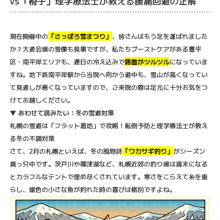
vs「椅子」理学療法士が教える腰痛回避の正解
現在開催中の
「さっぽろ雪まつり」
、皆さんはもう足を運ばれました
か？大通会場の雪像も見事ですが、私たちブーストケアがある豊平
区・南平岸エリアも、連日の冷え込みで
路面がツルツル
になっていま
すね。地下鉄南平岸駅から当院へ向かう道中も、雪山が高くなってい
て見通しが悪くなっていますので、ご来院の際は足元に十分お気をつ
けてお越しください。
▼
あわせて読みたい：冬の雪道対策
札幌の雪道は「フラット着地」で攻略！転倒予防と理学療法士が教え
る冬の不調対策
さて、2月の札幌といえば、冬の風物詩
「ワカサギ釣り」
がシーズン
真っ只中です。茨戸川や篠津湖など、札幌近郊の釣り場は週末になる
とカラフルなテントで埋め尽くされています。寒さをこらえて糸を垂
らし、銀色の小さな魚が釣れた時の喜びは格別ですよね。