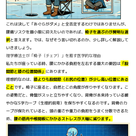
これは決して「あぐらがダメ」と全否定するわけではありませんが、
腰痛リスクを最小限に抑えたいのであれば、
椅子を選ぶのが賢明な選
択
と言えます。では、なぜそう言い切れるのか、少し詳しく解説して
いきましょう。
理学療法士が「椅子（チェア）」を推す医学的な理由
私たちが座っている時、腰にかかる負担を左右する最大の要因は
「股
関節と膝の位置関係」
にあります。
理想的なのは、
膝よりも股関節（お尻の位置）が少し高い位置にある
こと
です。椅子に座ると、自然とこの角度が作りやすくなります。こ
の姿勢だと、骨盤がスッと立ちやすくなり、背骨が本来持っている緩
やかなS字カーブ（生理的前弯）を保ちやすくなるのです。背骨のカ
ーブが保たれていると、頭の重さや重力の負担をうまく分散できるた
め、
腰の筋肉や椎間板にかかるストレスが大幅に減ります
。