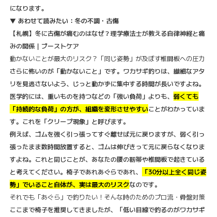
になります。
▼
あわせて読みたい：冬の不調・古傷
【札幌】冬に古傷が痛むのはなぜ？理学療法士が教える自律神経と痛
みの関係｜ブーストケア
動かないことが最大のリスク？「同じ姿勢」が及ぼす椎間板への圧力
さらに怖いのが「動かないこと」です。ワカサギ釣りは、繊細なアタ
リを見逃さないよう、じっと動かずに集中する時間が長いですよね。
医学的には、重いものを持つなどの「強い負荷」よりも、
弱くても
「持続的な負荷」の方が、組織を変形させやすい
ことがわかっていま
す。これを「クリープ現象」と呼びます。
例えば、ゴムを強く引っ張ってすぐ離せば元に戻りますが、弱く引っ
張ったまま数時間放置すると、ゴムは伸びきって元に戻らなくなりま
すよね。これと同じことが、あなたの腰の靭帯や椎間板で起きている
と考えてください。椅子であれあぐらであれ、
「30分以上全く同じ姿
勢」でいること自体が、実は最大のリスク
なのです。
それでも「あぐら」で釣りたい！そんな時のためのプロ流・骨盤対策
ここまで椅子を推奨してきましたが、「低い目線で釣るのがワカサギ