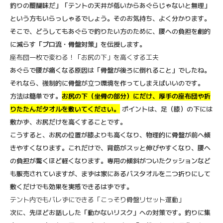
釣りの醍醐味だ」「テントの天井が低いからあぐらじゃないと無理」
という方もいらっしゃるでしょう。そのお気持ち、よく分かります。
そこで、どうしてもあぐらで釣りたい方のために、腰への負担を劇的
に減らす
「プロ流・骨盤対策」
を伝授します。
座布団一枚で変わる！「お尻の下」を高くする工夫
あぐらで腰が痛くなる原因は「骨盤が後ろに倒れること」でしたね。
それなら、強制的に骨盤が立つ環境を作ってしまえばいいのです。
方法は簡単です。
お尻の下（坐骨の部分）にだけ、厚手の座布団や折
りたたんだタオルを敷いてください。
ポイントは、足（膝）の下には
敷かず、お尻だけを高くすることです。
こうすると、お尻の位置が膝よりも高くなり、物理的に骨盤が前へ傾
きやすくなります。これだけで、背筋がスッと伸びやすくなり、腰へ
の負担が驚くほど軽くなります。専用の傾斜がついたクッションなど
も販売されていますが、まずは家にあるバスタオルを二つ折りにして
敷くだけでも効果を実感できるはずです。
テント内でもバレずにできる「こっそり骨盤リセット運動」
次に、先ほどお話しした「動かないリスク」への対策です。釣りに集