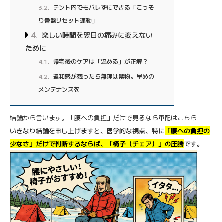
3.2
テント内でもバレずにできる「こっそ
り骨盤リセット運動」
4
楽しい時間を翌日の痛みに変えない
ために
4.1
帰宅後のケアは「温める」が正解？
4.2
違和感が残ったら無理は禁物。早めの
メンテナンスを
結論から言います。「腰への負担」だけで見るなら軍配はこちら
いきなり結論を申し上げますと、医学的な視点、特に
「腰への負担の
少なさ」だけで判断するならば、「椅子（チェア）」の圧勝
です。