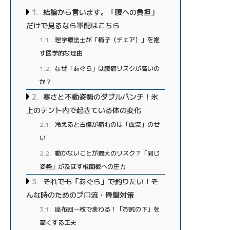
1
結論から言います。「腰への負担」
だけで見るなら軍配はこちら
1.1
理学療法士が「椅子（チェア）」を推
す医学的な理由
1.2
なぜ「あぐら」は腰痛リスクが高いの
か？
2
寒さと不動姿勢のダブルパンチ！氷
上のテント内で起きている体の変化
2.1
冷えると古傷が痛むのは「血流」のせ
い
2.2
動かないことが最大のリスク？「同じ
姿勢」が及ぼす椎間板への圧力
3
それでも「あぐら」で釣りたい！そ
んな時のためのプロ流・骨盤対策
3.1
座布団一枚で変わる！「お尻の下」を
高くする工夫