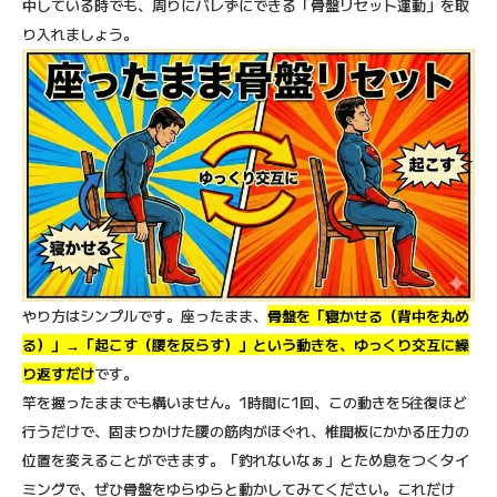
中している時でも、周りにバレずにできる「骨盤リセット運動」を取
り入れましょう。
やり方はシンプルです。座ったまま、
骨盤を「寝かせる（背中を丸め
る）」→「起こす（腰を反らす）」という動きを、ゆっくり交互に繰
り返すだけ
です。
竿を握ったままでも構いません。1時間に1回、この動きを5往復ほど
行うだけで、固まりかけた腰の筋肉がほぐれ、椎間板にかかる圧力の
位置を変えることができます。「釣れないなぁ」とため息をつくタイ
ミングで、ぜひ骨盤をゆらゆらと動かしてみてください。これだけ