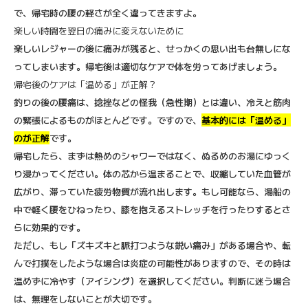
で、帰宅時の腰の軽さが全く違ってきますよ。
楽しい時間を翌日の痛みに変えないために
楽しいレジャーの後に痛みが残ると、せっかくの思い出も台無しにな
ってしまいます。帰宅後は適切なケアで体を労ってあげましょう。
帰宅後のケアは「温める」が正解？
釣りの後の腰痛は、捻挫などの怪我（急性期）とは違い、冷えと筋肉
の緊張によるものがほとんどです。ですので、
基本的には「温める」
のが正解
です。
帰宅したら、まずは熱めのシャワーではなく、ぬるめのお湯にゆっく
り浸かってください。体の芯から温まることで、収縮していた血管が
広がり、滞っていた疲労物質が流れ出します。もし可能なら、湯船の
中で軽く腰をひねったり、膝を抱えるストレッチを行ったりするとさ
らに効果的です。
ただし、もし「ズキズキと脈打つような鋭い痛み」がある場合や、転
んで打撲をしたような場合は炎症の可能性がありますので、その時は
温めずに冷やす（アイシング）を選択してください。判断に迷う場合
は、無理をしないことが大切です。