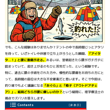
でも、こんな経験はありませんか？テントの中で長時間じっとアタリ
を待って、いざトイレや休憩で立ち上がろうとした瞬間、
「アイタ
タ…！」と腰に激痛が走る
。
あるいは、翌朝起きたら腰がガチガチに
固まっていて、起き上がるのもひと苦労だった、という経験です。
特に、過去に腰の手術をされた方や、慢性的な腰痛をお持ちの方にと
って、長時間の座位は大きな不安要素だと思います。そこで今回は、
釣り場でもよく議論になる
「あぐら」と「椅子（アウトドアチェ
ア）」、結局どちらが腰に優しいのか？
という疑問に、理学療法士の
視点でズバリお答えします。
Contents
[
非表示
]