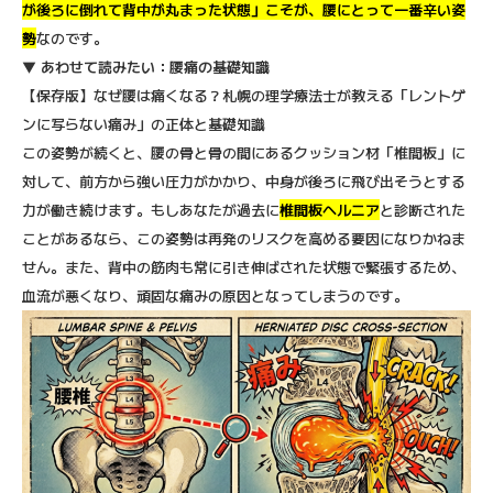
が後ろに倒れて背中が丸まった状態」こそが、腰にとって一番辛い姿
勢
なのです。
▼
あわせて読みたい：腰痛の基礎知識
【保存版】なぜ腰は痛くなる？札幌の理学療法士が教える「レントゲ
ンに写らない痛み」の正体と基礎知識
この姿勢が続くと、腰の骨と骨の間にあるクッション材「椎間板」に
対して、前方から強い圧力がかかり、中身が後ろに飛び出そうとする
力が働き続けます。もしあなたが過去に
椎間板ヘルニア
と診断された
ことがあるなら、この姿勢は再発のリスクを高める要因になりかねま
せん。また、背中の筋肉も常に引き伸ばされた状態で緊張するため、
血流が悪くなり、頑固な痛みの原因となってしまうのです。