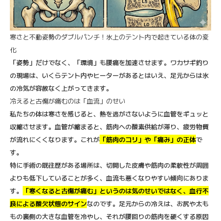
寒さと不動姿勢のダブルパンチ！氷上のテント内で起きている体の変
化
「姿勢」だけでなく、「環境」も腰痛を加速させます。ワカサギ釣り
の現場は、いくらテント内やヒーターがあるとはいえ、足元からは氷
の冷気が容赦なく上がってきます。
冷えると古傷が痛むのは「血流」のせい
私たちの体は寒さを感じると、熱を逃がさないように血管をギュッと
収縮させます。血管が縮まると、筋肉への酸素供給が滞り、疲労物質
が流れにくくなります。これが
「筋肉のコリ」や「痛み」の正体
で
す。
特に手術の既往歴がある場所は、切開した皮膚や筋肉の柔軟性が周囲
よりも低下していることが多く、血流も悪くなりやすい傾向にありま
す。
「寒くなると古傷が痛む」というのは気のせいではなく、血行不
良による酸欠状態のサイン
なのです。足元からの冷えは、お尻や太も
もの裏側の大きな血管を冷やし、それが腰回りの筋肉を硬くする原因